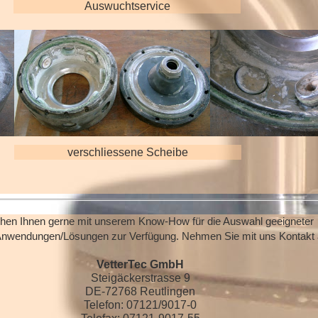
Auswuchtservice
verschliessene Scheibe
ehen Ihnen gerne mit unserem Know-How für die Auswahl geeigneter
Anwendungen/Lösungen zur Verfügung. Nehmen Sie mit uns Kontakt 
VetterTec GmbH
Steigäckerstrasse 9
DE-72768 Reutlingen
Telefon: 07121/9017-0