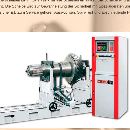
rscheiben ist im CMT Werk für alle Scheiben erhältlich. Die Scheibe wird a
. Die Scheibe wird zur Gewährleistung der Sicherheit mit Spezialgeräten über
cht sicher ist. Zum Service gehören Auswuchten, Spin-Test und abschließende 