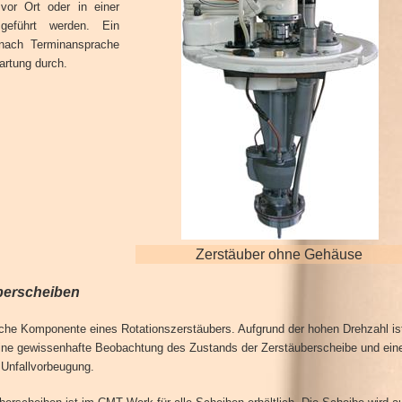
vor Ort oder in einer
eführt werden. Ein
 nach Terminansprache
rtung durch.
Zerstäuber ohne Gehäuse
berscheiben
iche Komponente eines Rotationszerstäubers. Aufgrund der hohen Drehzahl is
 Eine gewissenhafte Beobachtung des Zustands der Zerstäuberscheibe und ei
 Unfallvorbeugung.