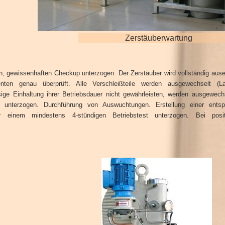
Zerstäuberwartung
en, gewissenhaften Checkup unterzogen. Der Zerstäuber wird vollständig ause
ten genau überprüft. Alle Verschleißteile werden ausgewechselt (L
sige Einhaltung ihrer Betriebsdauer nicht gewährleisten, werden ausgewech
en unterzogen. Durchführung von Auswuchtungen. Erstellung einer ents
einem mindestens 4-stündigen Betriebstest unterzogen. Bei posit