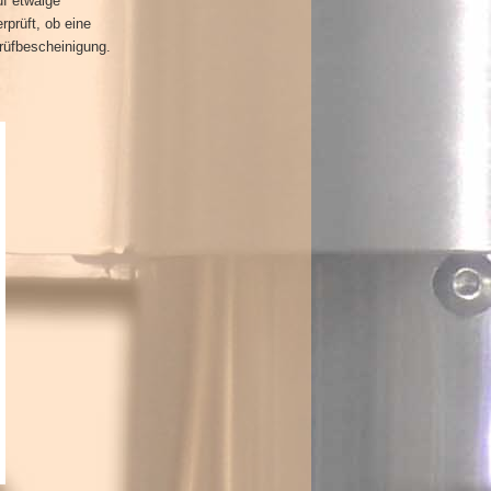
uf etwaige
prüft, ob eine
Prüfbescheinigung.