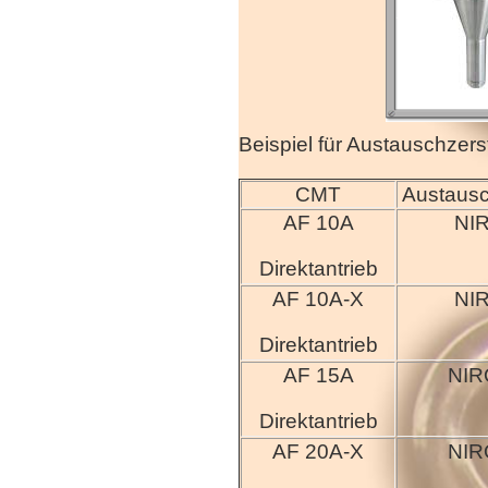
Beispiel für Austauschzer
CMT
Austausc
Zerstäuber
AF 10A
NI
Direktantrieb
AF 10A-X
NI
Direktantrieb
AF 15A
NIR
Direktantrieb
AF 20A-X
NIR