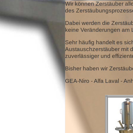
Wir können Zerstäuber alle
des Zerstäubungsprozess
Dabei werden die Zerstäub
keine Veränderungen am Lu
Sehr häufig handelt es sic
Austauschzerstäuber mit d
zuverlässiger und effizient
Bisher haben wir Zerstäub
GEA-Niro - Alfa Laval - A