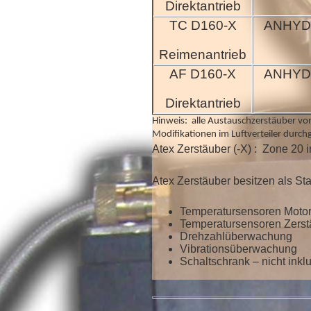
Direktantrieb
TC D160-X
ANHYD
Reimenantrieb
AF D160-X
ANHY
Direktantrieb
Hinweis: alle Austauschzerstäuber vo
Modifikationen im Luftverteiler durc
Atex Zerstäuber (-X) : Zone 20
Atex Zerstäuber besitzen als St
Temperatursensoren Motor
Temperatursensoren Zerst
D
rehzahlüberwachung
Vibrationsüberwachung
Schaltschrank – nicht inkl